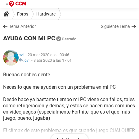
Foros
Hardware
Tema Anterior
Siguiente Tema
AYUDA CON MI PC
Cerrado
cvl.
- 20 mar 2020 a las 00:46
cvl.
-
3 abr 2020 a las 17:01
Buenas noches gente
Necesito que me ayuden con un problema en mi PC
Desde hace ya bastante tiempo mi PC viene con fallos, tales
como refrigeración y demás, y estos se hacen más comunes
en videojuegos (especialmente Fortnite, que es el que más
juego, bueno, jugaba)
El climax de este problema es que cuando juego CUALQUIER
juego al principio va todo bien, ningún crasheo o reinicio