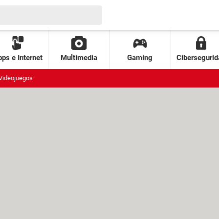
ps e Internet
Multimedia
Gaming
Cibersegurid
Videojuegos