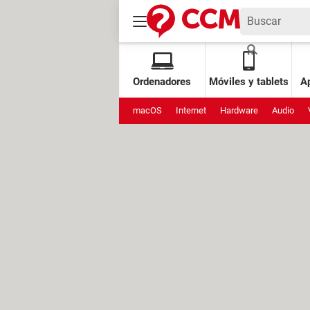
Ordenadores
Móviles y tablets
Ap
macOS
Internet
Hardware
Audio