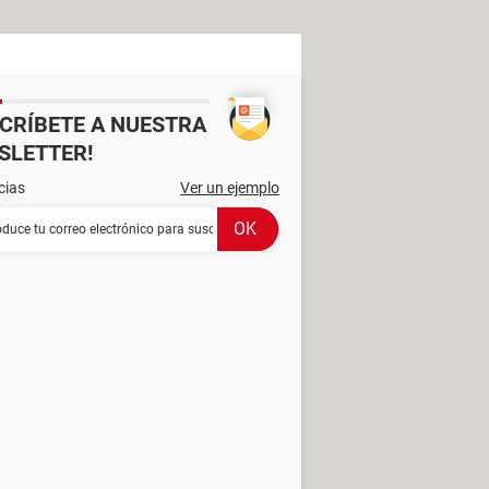
SCRÍBETE A NUESTRA
SLETTER!
cias
Ver un ejemplo