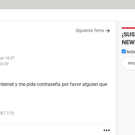
Siguiente Tema
¡SU
NEW
Noti
las 16:37
22:20
internet y me pide contraseña por favor alguien que
987.119