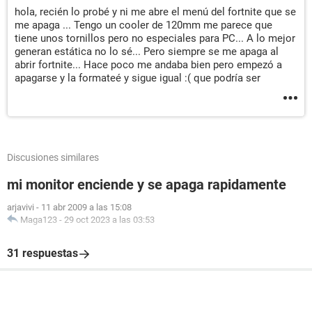
hola, recién lo probé y ni me abre el menú del fortnite que se
me apaga ... Tengo un cooler de 120mm me parece que
tiene unos tornillos pero no especiales para PC... A lo mejor
generan estática no lo sé... Pero siempre se me apaga al
abrir fortnite... Hace poco me andaba bien pero empezó a
apagarse y la formateé y sigue igual :( que podría ser
Discusiones similares
mi monitor enciende y se apaga rapidamente
arjavivi
-
11 abr 2009 a las 15:08
Maga123
-
29 oct 2023 a las 03:53
31 respuestas