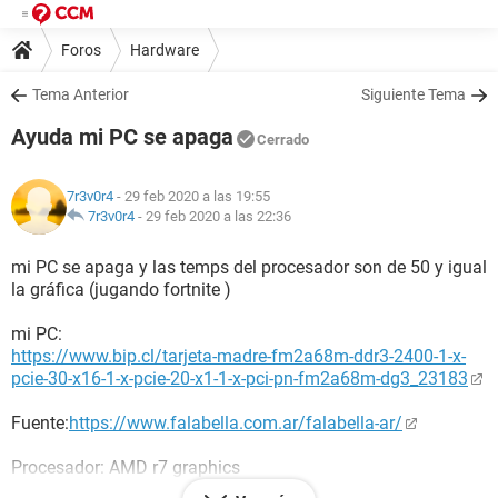
Foros
Hardware
Tema Anterior
Siguiente Tema
Ayuda mi PC se apaga
Cerrado
7r3v0r4
- 29 feb 2020 a las 19:55
7r3v0r4
-
29 feb 2020 a las 22:36
mi PC se apaga y las temps del procesador son de 50 y igual
la gráfica (jugando fortnite )
mi PC:
https://www.bip.cl/tarjeta-madre-fm2a68m-ddr3-2400-1-x-
pcie-30-x16-1-x-pcie-20-x1-1-x-pci-pn-fm2a68m-dg3_23183
Fuente:
https://www.falabella.com.ar/falabella-ar/
Procesador: AMD r7 graphics