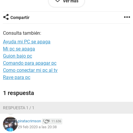
Ver más
Memoria ram: 8 gb de ram
Gráfica: GeForce gtx 750
Compartir
todo en bajo me anda a 60 fps estables el fn, ya la formateé
Consulta también:
y se sigue apagando
Ayuda mi PC se apaga
Mi pc se apaga
Guion bajo pc
Comando para apagar pc
Como conectar mi pc al tv
Rave para pc
1 respuesta
RESPUESTA 1 / 1
piratacrimson
11.636
29 feb 2020 a las 20:38