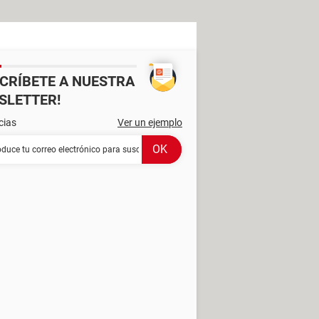
SCRÍBETE A NUESTRA
SLETTER!
cias
Ver un ejemplo