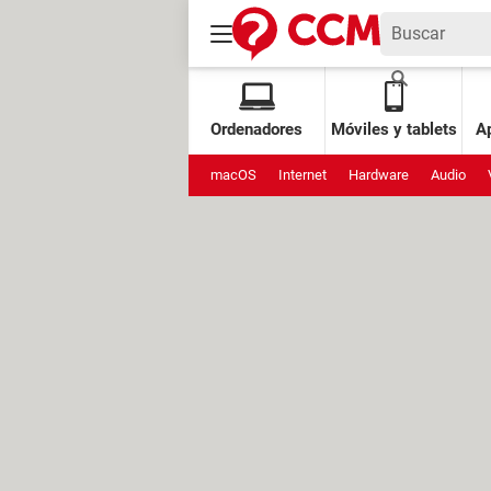
Ordenadores
Móviles y tablets
Ap
macOS
Internet
Hardware
Audio