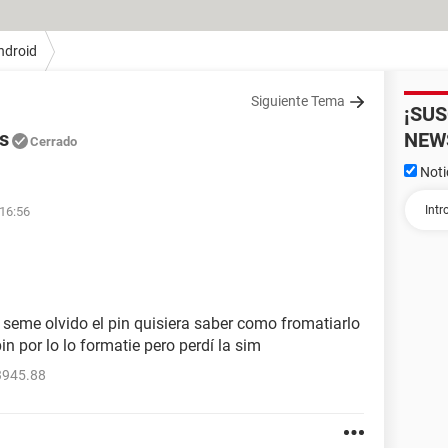
ndroid
Siguiente Tema
¡SU
s
NEW
Cerrado
Noti
 16:56
seme olvido el pin quisiera saber como fromatiarlo
n por lo lo formatie pero perdí la sim
3945.88