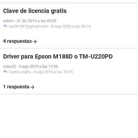
Clave de licencia gratis
sabriv
-
31 dic 2015 a las 03:53
se391347@gmail.com
-
8 may 2020 a las 03:16
4 respuestas
Driver para Epson M188D o TM-U220PD
rules22
-
9 ago 2019 a las 17:06
Carlos-vialfa
-
9 ago 2019 a las 18:15
1 respuesta