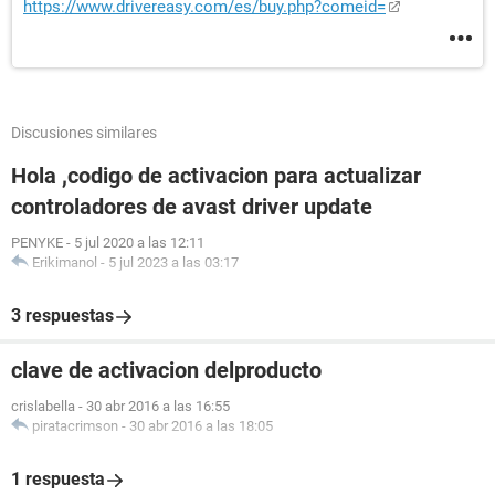
https://www.drivereasy.com/es/buy.php?comeid=
Discusiones similares
Hola ,codigo de activacion para actualizar
controladores de avast driver update
PENYKE
-
5 jul 2020 a las 12:11
Erikimanol
-
5 jul 2023 a las 03:17
3 respuestas
clave de activacion delproducto
crislabella
-
30 abr 2016 a las 16:55
piratacrimson
-
30 abr 2016 a las 18:05
1 respuesta