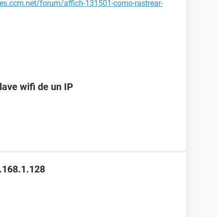
/es.ccm.net/forum/affich-131501-como-rastrear-
lave wifi de un IP
.168.1.128