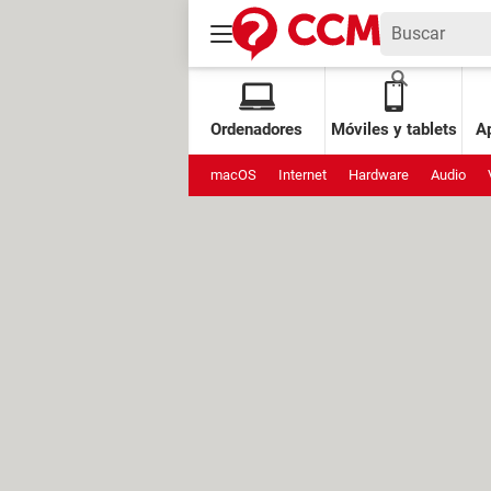
Ordenadores
Móviles y tablets
Ap
macOS
Internet
Hardware
Audio