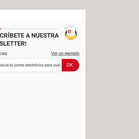
SCRÍBETE A NUESTRA
SLETTER!
cias
Ver un ejemplo