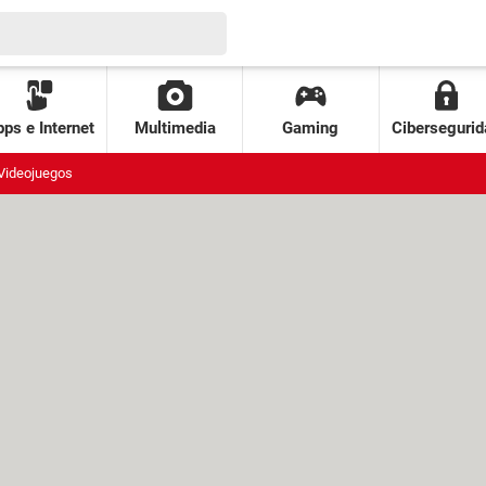
ps e Internet
Multimedia
Gaming
Cibersegurid
Videojuegos