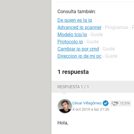
Consulta también:
De quien es la ip
Advanced ip scanner
- Programas - 
Modelo tcp/ip
- Guide
Protocolo ip
- Guide
Cambiar ip por cmd
- Guide
Direccion ip de mi pc
- Guide
1 respuesta
RESPUESTA 1 / 1
César Villagómez
12.316
4 oct 2019 a las 21:26
Hola,