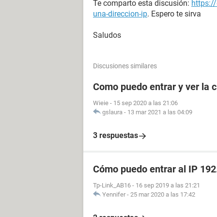
Te comparto esta discusión:
https:/
una-direccion-ip
. Espero te sirva
Saludos
Discusiones similares
Como puedo entrar y ver la c
Wieie
-
15 sep 2020 a las 21:06
gslaura
-
13 mar 2021 a las 04:09
3 respuestas
Cómo puedo entrar al IP 192
Tp-Link_AB16
-
16 sep 2019 a las 21:21
Yennifer
-
25 mar 2020 a las 17:42