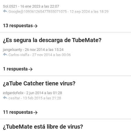
Sol.0521
-
16 ene 2023 a las 22:07
Google@109361265477855071075
-
12 sep 2024 a las 18:29
13 respuestas
¿Es segura la descarga de TubeMate?
jangelsanty
-
26 nov 2014 a las 15:24
Carlos-vialfa
-
27 nov 2014 a las 00:06
1 respuesta
¿aTube Catcher tiene virus?
edgardofelix
-
2 jun 2014 a las 01:28
cesitar
-
13 feb 2015 a las 21:28
11 respuestas
¿TubeMate está libre de virus?