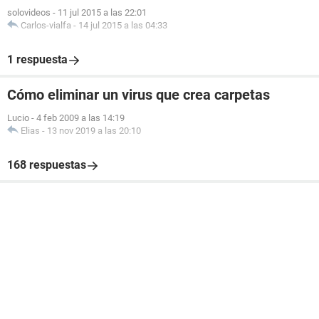
solovideos
-
11 jul 2015 a las 22:01
Carlos-vialfa
-
14 jul 2015 a las 04:33
1 respuesta
Cómo eliminar un virus que crea carpetas
Lucio
-
4 feb 2009 a las 14:19
Elias
-
13 nov 2019 a las 20:10
168 respuestas