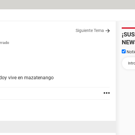
Siguiente Tema
¡SU
NEW
rrado
Noti
doy vive en mazatenango