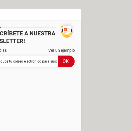
SCRÍBETE A NUESTRA
SLETTER!
cias
Ver un ejemplo