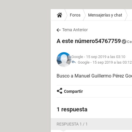
Foros
Mensajerías y chat
Tema Anterior
A este número54767759
Ce
Google
- 15 sep 2019 a las 03:10
Google -
15 sep 2019 a las 03:12
Busco a Manuel Guillermo Pérez Go
Compartir
1 respuesta
RESPUESTA 1 / 1