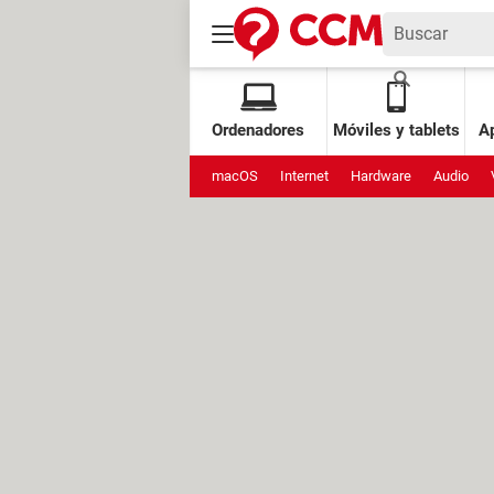
Ordenadores
Móviles y tablets
Ap
macOS
Internet
Hardware
Audio