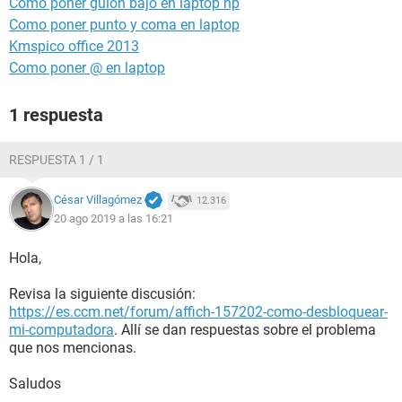
Como poner guión bajo en laptop hp
Como poner punto y coma en laptop
Kmspico office 2013
Como poner @ en laptop
1 respuesta
RESPUESTA 1 / 1
César Villagómez
12.316
20 ago 2019 a las 16:21
Hola,
Revisa la siguiente discusión:
https://es.ccm.net/forum/affich-157202-como-desbloquear-
mi-computadora
. Allí se dan respuestas sobre el problema
que nos mencionas.
Saludos