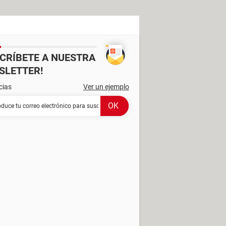
SCRÍBETE A NUESTRA
SLETTER!
cias
Ver un ejemplo