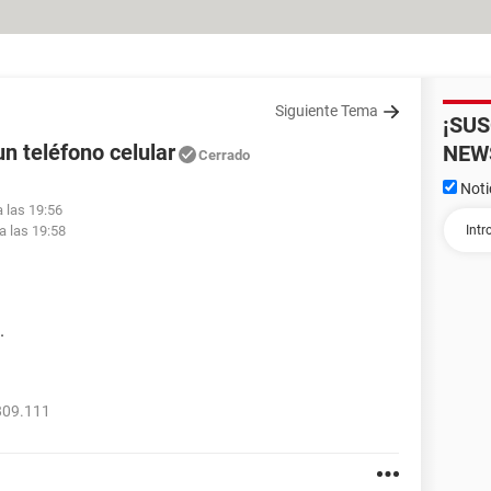
Siguiente Tema
¡SU
n teléfono celular
NEW
Cerrado
Noti
a las 19:56
a las 19:58
.
809.111