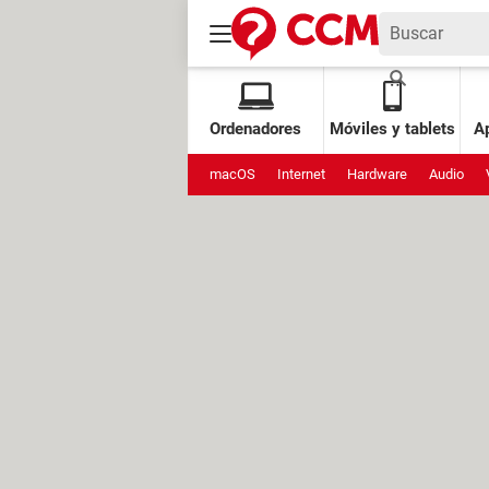
Ordenadores
Móviles y tablets
Ap
macOS
Internet
Hardware
Audio