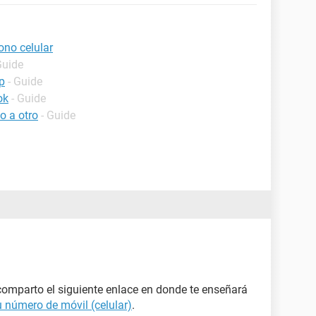
ono celular
Guide
p
- Guide
ok
- Guide
o a otro
- Guide
e comparto el siguiente enlace en donde te enseñará
 número de móvil (celular)
.