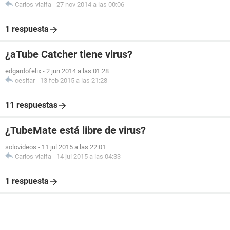
Carlos-vialfa
-
27 nov 2014 a las 00:06
1 respuesta
¿aTube Catcher tiene virus?
edgardofelix
-
2 jun 2014 a las 01:28
cesitar
-
13 feb 2015 a las 21:28
11 respuestas
¿TubeMate está libre de virus?
solovideos
-
11 jul 2015 a las 22:01
Carlos-vialfa
-
14 jul 2015 a las 04:33
1 respuesta