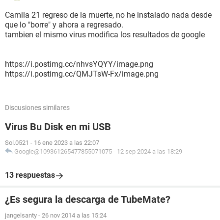
Camila 21 regreso de la muerte, no he instalado nada desde
que lo "borre" y ahora a regresado.
tambien el mismo virus modifica los resultados de google
https://i.postimg.cc/nhvsYQYY/image.png
https://i.postimg.cc/QMJTsW-Fx/image.png
Discusiones similares
Virus Bu Disk en mi USB
Sol.0521
-
16 ene 2023 a las 22:07
Google@109361265477855071075
-
12 sep 2024 a las 18:29
13 respuestas
¿Es segura la descarga de TubeMate?
jangelsanty
-
26 nov 2014 a las 15:24