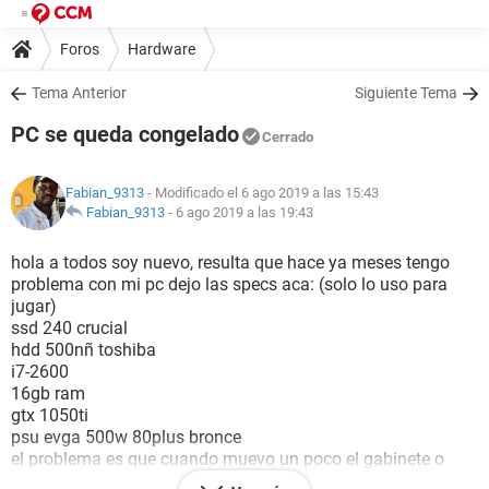
Foros
Hardware
Tema Anterior
Siguiente Tema
PC se queda congelado
Cerrado
Fabian_9313
- Modificado el 6 ago 2019 a las 15:43
Fabian_9313
-
6 ago 2019 a las 19:43
hola a todos soy nuevo, resulta que hace ya meses tengo
problema con mi pc dejo las specs aca: (solo lo uso para
jugar)
ssd 240 crucial
hdd 500nñ toshiba
i7-2600
16gb ram
gtx 1050ti
psu evga 500w 80plus bronce
el problema es que cuando muevo un poco el gabinete o
golpeo un poco el escritorio se me congela y debo reiniciar el