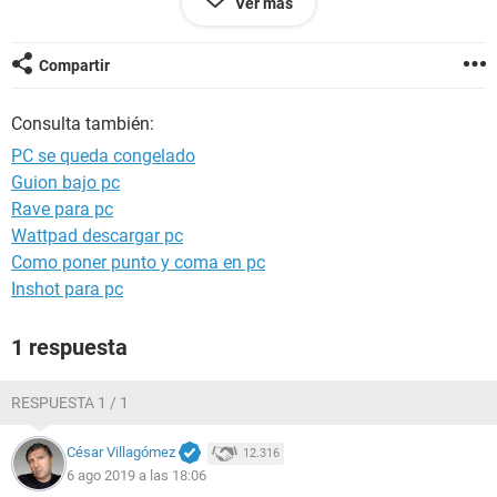
Ver más
pc.
he probado todo ya y no se que pueda ser, probe el disco
duro en otro pc y me anda bien tambien las memorias ram
Compartir
ya no se que mas probar se agradece su respuesta<3
Consulta también:
PC se queda congelado
Guion bajo pc
Rave para pc
Wattpad descargar pc
Como poner punto y coma en pc
Inshot para pc
1 respuesta
RESPUESTA 1 / 1
César Villagómez
12.316
6 ago 2019 a las 18:06