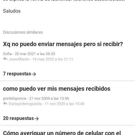
Saludos
Discusiones similares
Xq no puedo enviar mensajes pero si recibir?
Sofia
-
20 mar 2021 a las 06:53
JoseAlberto
-
18 may 2022 a las 21:11
7 respuestas
como puedo ver mis mensajes recibidos
ponteloponce
-
21 nov 2009 a las 13:56
Dariquinterogaxiola
-
11 nov 2020 a las 15:40
20 respuestas
Cómo averiguar un número de celular con el