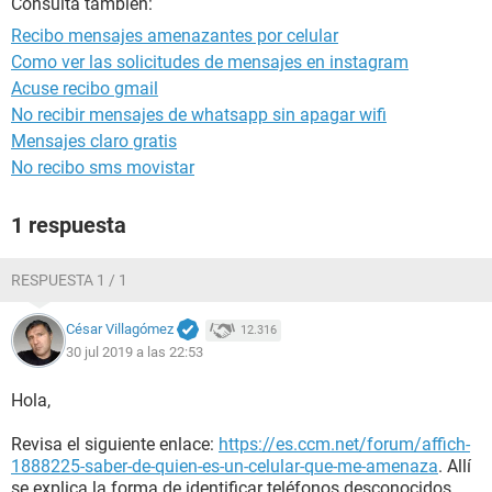
Consulta también:
Recibo mensajes amenazantes por celular
Como ver las solicitudes de mensajes en instagram
Acuse recibo gmail
No recibir mensajes de whatsapp sin apagar wifi
Mensajes claro gratis
No recibo sms movistar
1 respuesta
RESPUESTA 1 / 1
César Villagómez
12.316
30 jul 2019 a las 22:53
Hola,
Revisa el siguiente enlace:
https://es.ccm.net/forum/affich-
1888225-saber-de-quien-es-un-celular-que-me-amenaza
. Allí
se explica la forma de identificar teléfonos desconocidos.