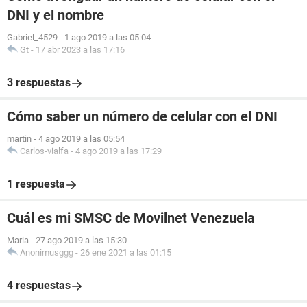
DNI y el nombre
Gabriel_4529
-
1 ago 2019 a las 05:04
Gt
-
17 abr 2023 a las 17:16
3 respuestas
Cómo saber un número de celular con el DNI
martin
-
4 ago 2019 a las 05:54
Carlos-vialfa
-
4 ago 2019 a las 17:29
1 respuesta
Cuál es mi SMSC de Movilnet Venezuela
Maria
-
27 ago 2019 a las 15:30
Anonimusggg
-
26 ene 2021 a las 01:15
4 respuestas