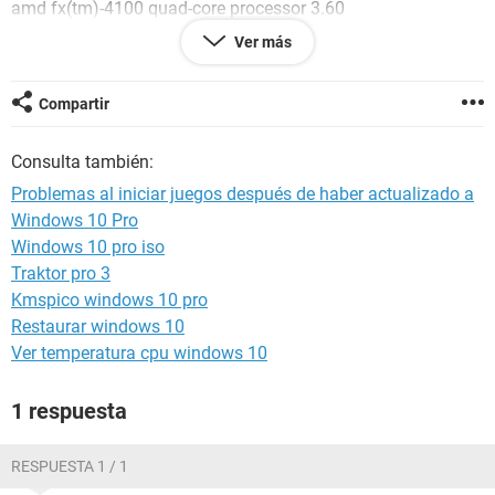
amd fx(tm)-4100 quad-core processor 3.60
Ram: 4.00 gb
Ver más
64 bits
Windows 10 pro
Compartir
Porfa ayudenme el adaptador que ahora tengo es el
Adaptador básico de microsoft..
Consulta también:
Solo quiero saber cual me recomiendan instalar...
Problemas al iniciar juegos después de haber actualizado a
Windows 10 Pro
Windows 10 pro iso
Traktor pro 3
Kmspico windows 10 pro
Restaurar windows 10
Ver temperatura cpu windows 10
1 respuesta
RESPUESTA 1 / 1