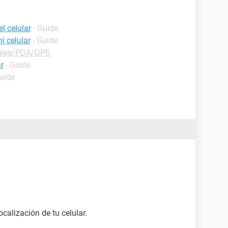
l celular
- Guide
i celular
- Guide
iles/PDA/GPS
r
- Guide
Guide
localización de tu celular.