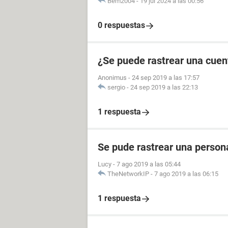
Bem2004
-
19 jul 2024 a las 00:56
0 respuestas
¿Se puede rastrear una cuen
Anonimus
-
24 sep 2019 a las 17:57
sergio
-
24 sep 2019 a las 22:13
1 respuesta
Se pude rastrear una perso
Lucy
-
7 ago 2019 a las 05:44
TheNetworkIP
-
7 ago 2019 a las 06:15
1 respuesta