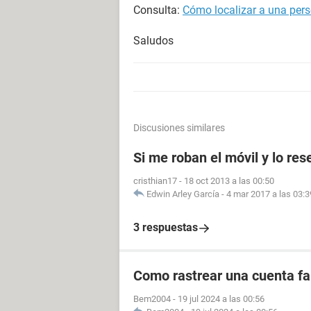
Consulta:
Cómo localizar a una pers
Saludos
Discusiones similares
Si me roban el móvil y lo res
cristhian17
-
18 oct 2013 a las 00:50
Edwin Arley García
-
4 mar 2017 a las 03:3
3 respuestas
Como rastrear una cuenta fal
Bem2004
-
19 jul 2024 a las 00:56