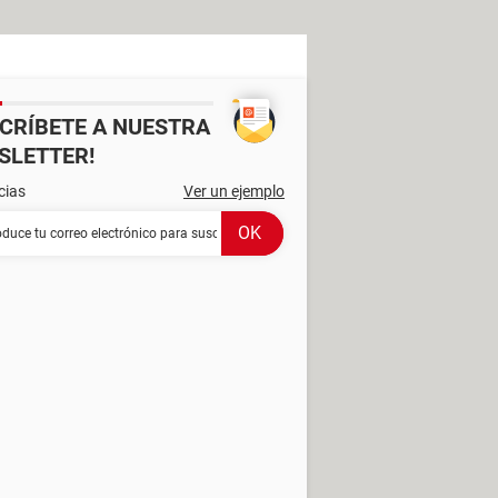
SCRÍBETE A NUESTRA
SLETTER!
cias
Ver un ejemplo