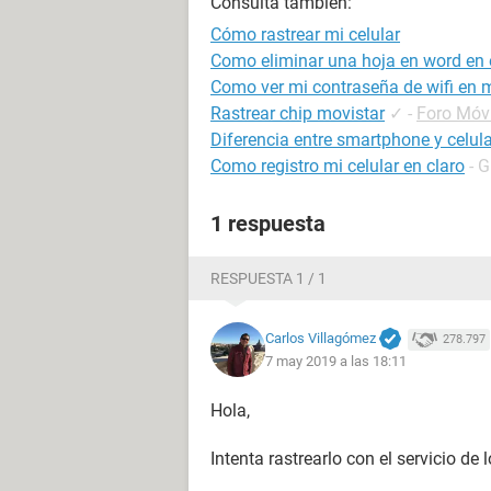
Consulta también:
Cómo rastrear mi celular
Como eliminar una hoja en word en e
Como ver mi contraseña de wifi en m
Rastrear chip movistar
✓
-
Foro Móv
Diferencia entre smartphone y celula
Como registro mi celular en claro
- 
1 respuesta
RESPUESTA 1 / 1
Carlos Villagómez
278.797
7 may 2019 a las 18:11
Hola,
Intenta rastrearlo con el servicio de 