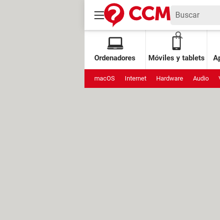
Ordenadores
Móviles y tablets
Ap
macOS
Internet
Hardware
Audio