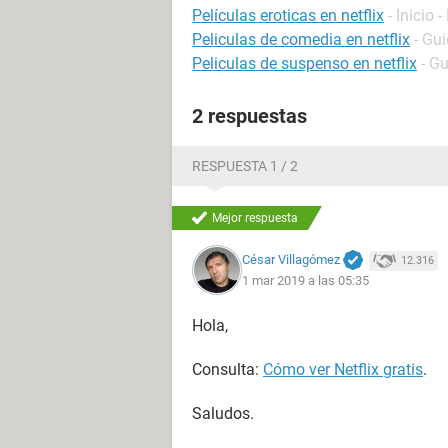
Películas eroticas en netflix
- Inicio -
Peliculas de comedia en netflix
- Gu
Peliculas de suspenso en netflix
- G
2 respuestas
RESPUESTA 1 / 2
Mejor respuesta
César Villagómez
12.316
1 mar 2019 a las 05:35
Hola,
Consulta:
Cómo ver Netflix gratis
.
Saludos.