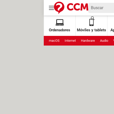
Ordenadores
Móviles y tablets
Ap
macOS
Internet
Hardware
Audio