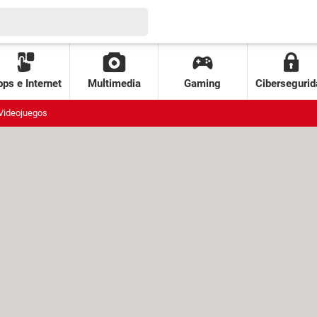
ps e Internet
Multimedia
Gaming
Cibersegurid
Videojuegos