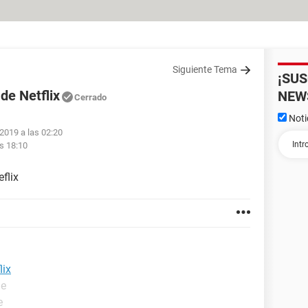
Siguiente Tema
¡SU
de Netflix
NEW
Cerrado
Noti
 2019 a las 02:20
s 18:10
flix
lix
de
e