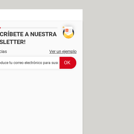
SCRÍBETE A NUESTRA
SLETTER!
cias
Ver un ejemplo