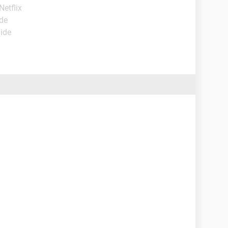
 Netflix
ide
uide