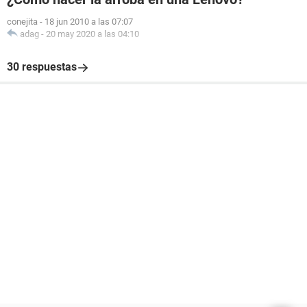
conejita
-
18 jun 2010 a las 07:07
adag
-
20 may 2020 a las 04:10
30 respuestas