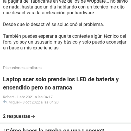
la página del fabricante en vez de los de WUpdate... no sirvió
de nada, hasta que un día hablando con un técnico me dijo
que desactivara la aceleración por hardware.
Desde que lo desactivé se solucionó el problema.
También puedes esperar a que te conteste algún técnico del
foro, yo soy un ususario muy básico y solo puedo aconsejar
en base a mis experiencias.
Discusiones similares
Laptop acer solo prende los LED de bateria y
encendido pero no arranca
Robert
-
1 abr 2021 a las 04:17
Miguel
-
8 oct 2022 a las 04:20
2 respuestas
¿Cómo hacer la arroba en una Lenovo?