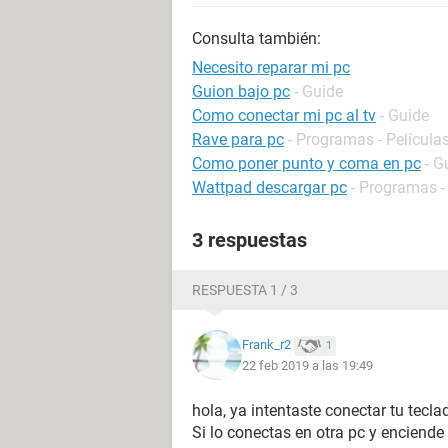
Consulta también:
Necesito reparar mi pc
Guion bajo pc
- Guide
Como conectar mi pc al tv
- Guide
Rave para pc
- Programas - Películas
Como poner punto y coma en pc
- G
Wattpad descargar pc
- Programas -
3 respuestas
RESPUESTA 1 / 3
Frank_r2
1
22 feb 2019 a las 19:49
hola, ya intentaste conectar tu tecl
Si lo conectas en otra pc y enciende