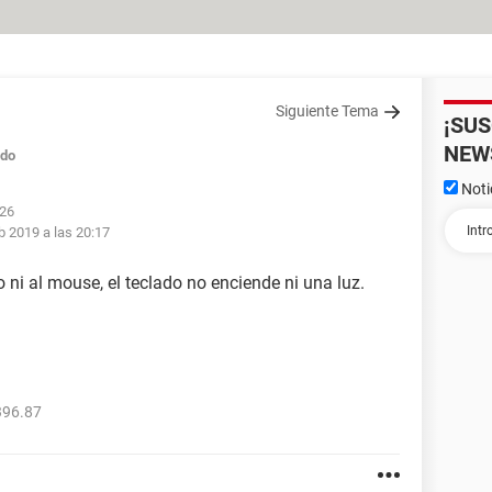
Siguiente Tema
¡SU
NEW
ado
Noti
:26
b 2019 a las 20:17
 ni al mouse, el teclado no enciende ni una luz.
396.87