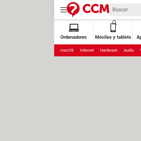
Ordenadores
Móviles y tablets
Ap
macOS
Internet
Hardware
Audio