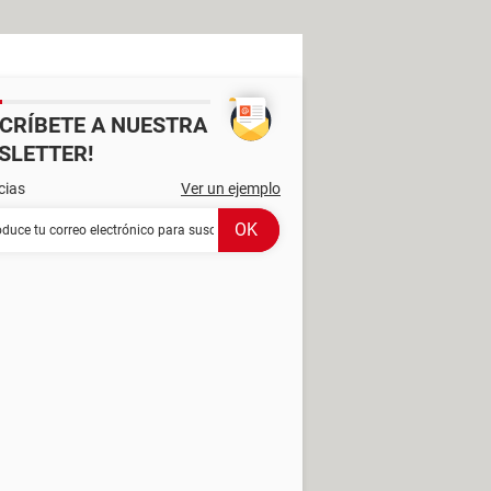
SCRÍBETE A NUESTRA
SLETTER!
cias
Ver un ejemplo