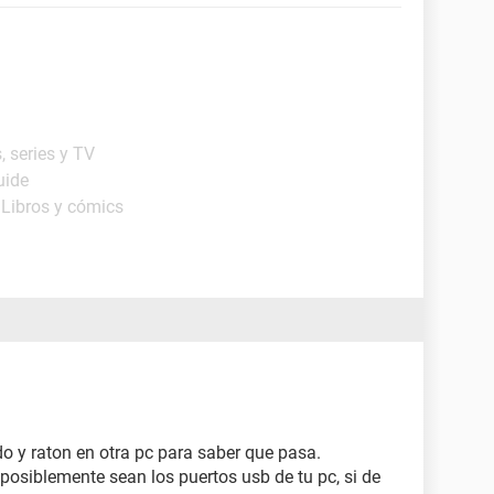
, series y TV
uide
 Libros y cómics
ado y raton en otra pc para saber que pasa.
 posiblemente sean los puertos usb de tu pc, si de