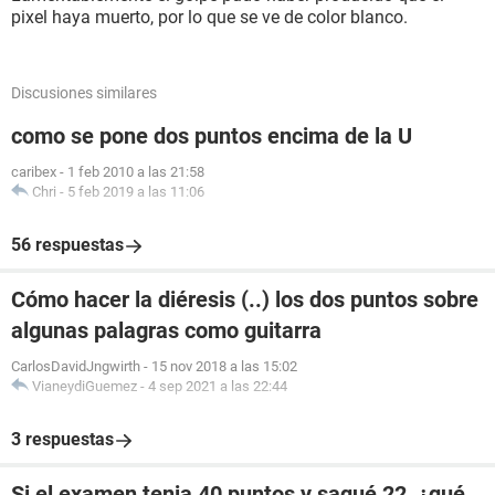
pixel haya muerto, por lo que se ve de color blanco.
Discusiones similares
como se pone dos puntos encima de la U
caribex
-
1 feb 2010 a las 21:58
Chri
-
5 feb 2019 a las 11:06
56 respuestas
Cómo hacer la diéresis (..) los dos puntos sobre
algunas palagras como guitarra
CarlosDavidJngwirth
-
15 nov 2018 a las 15:02
VianeydiGuemez
-
4 sep 2021 a las 22:44
3 respuestas
Si el examen tenia 40 puntos y saqué 22, ¿qué