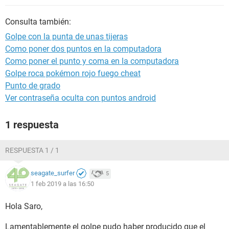
Consulta también:
Golpe con la punta de unas tijeras
Como poner dos puntos en la computadora
Como poner el punto y coma en la computadora
Golpe roca pokémon rojo fuego cheat
Punto de grado
Ver contraseña oculta con puntos android
1 respuesta
RESPUESTA 1 / 1
seagate_surfer
5
1 feb 2019 a las 16:50
Hola Saro,
Lamentablemente el golpe pudo haber producido que el