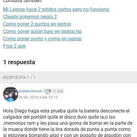
Consulta también:
Mi Laptop hace 2 pitidos cortos pero no funciona
Cheats pokemon negro 2
Como poner 2 puntos en laptop
Como poner guión bajo en laptop hp
Como poner punto y coma en laptop
Fnia 2 apk
1 respuesta
RESPUESTA 1 / 1
piratacrimson
11.636
26 dic 2018 a las 23:12
Hola Diego haga esta prueba quite la batería desconecte el
calgador del portátil quite el disco duro quite la,o las
,memorias ram y les pasa una goma de borrar en la parte de
la mueca donde tiene la tira dorada de punta a punta como
si estuviera borrando algo y con un poquito de algodón con