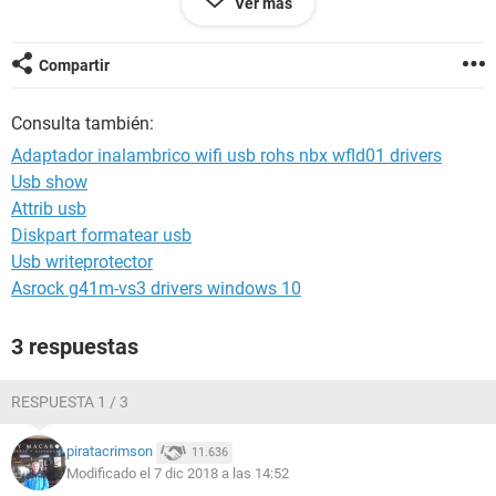
Ver más
me dice que el dispositivo se ha desconectado o no se
encuentra, necesito ayuda :( no se que hacer, ya no se si el
hardware ya no sirve o no es el driver correcto (descargado
Compartir
de la pagina de acer) o es el sistema operativo
Consulta también:
Adaptador inalambrico wifi usb rohs nbx wfld01 drivers
Usb show
Attrib usb
Diskpart formatear usb
Usb writeprotector
Asrock g41m-vs3 drivers windows 10
3 respuestas
RESPUESTA 1 / 3
piratacrimson
11.636
Modificado el 7 dic 2018 a las 14:52