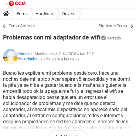
Foros
Hardware
Drivers
Tema Anterior
Siguiente Tema
Problemas con mi adaptador de wifi
Cerrado
Odrinko
- Modificado el 7 dic 2018 a las 10:14
Odrinko
-
10 dic 2018 a las 04:21
Bueno les explicare mi problema desde cero, hace una
noches deje mi laptop Acer aspire v5 encendida y me dormi
la pila ya se hiba a gastar bueno a la mañana siguiente la
emcendi todo ok la apague me fui y al regresar el wifi se
habia desaparecido pense que era un error use el
solucionador de problemas y me dice que no detecta
adaptador, al checar mis dispositivos no aparece nada del
adaptador, al entrar en configuraciones,redes e internet y
despues propiedades de red me aparecen el nombre de los
dispositivos todo en estado: No existe (cabe resaltar que no
funciona el ethernet de igual manera), al instalar los drivers