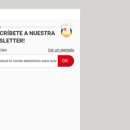
SCRÍBETE A NUESTRA
SLETTER!
cias
Ver un ejemplo