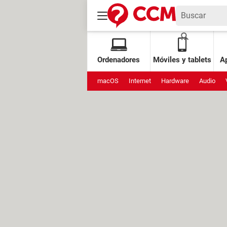
Ordenadores
Móviles y tablets
Ap
macOS
Internet
Hardware
Audio