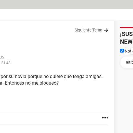
Siguiente Tema
¡SU
NEW
Noti
:35
s 21:43
 por su novia porque no quiere que tenga amigas.
nea. Entonces no me bloqueó?