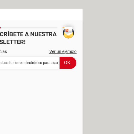
SCRÍBETE A NUESTRA
SLETTER!
cias
Ver un ejemplo