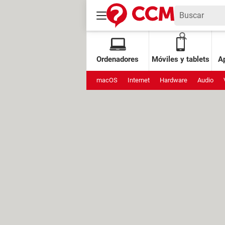
Ordenadores
Móviles y tablets
Ap
macOS
Internet
Hardware
Audio