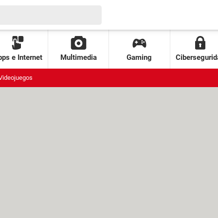
ps e Internet
Multimedia
Gaming
Cibersegurid
Videojuegos