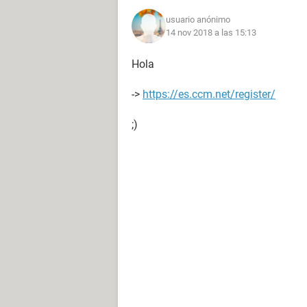
usuario anónimo
14 nov 2018 a las 15:13
Hola
->
https://es.ccm.net/register/
;)