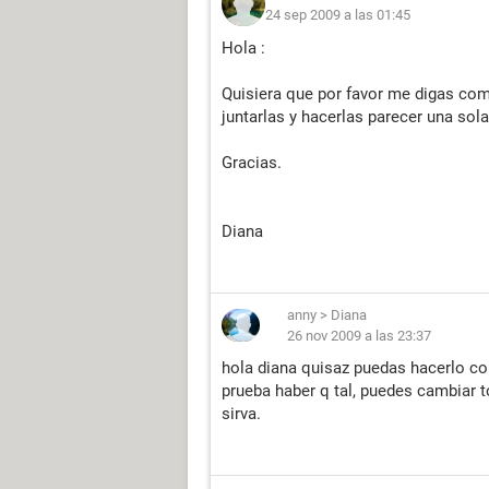
24 sep 2009 a las 01:45
Hola :
Quisiera que por favor me digas com
juntarlas y hacerlas parecer una sola
Gracias.
Diana
anny
>
Diana
26 nov 2009 a las 23:37
hola diana quisaz puedas hacerlo co
prueba haber q tal, puedes cambiar t
sirva.