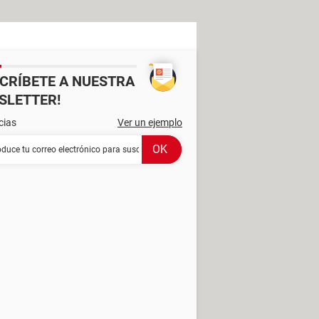
SCRÍBETE A NUESTRA
SLETTER!
cias
Ver un ejemplo