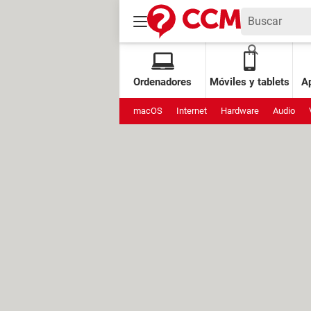
Ordenadores
Móviles y tablets
Ap
macOS
Internet
Hardware
Audio