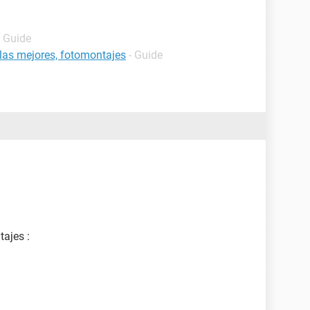
- Guide
las mejores, fotomontajes
- Guide
ajes :