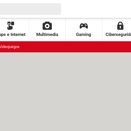
ps e Internet
Multimedia
Gaming
Cibersegurid
Videojuegos