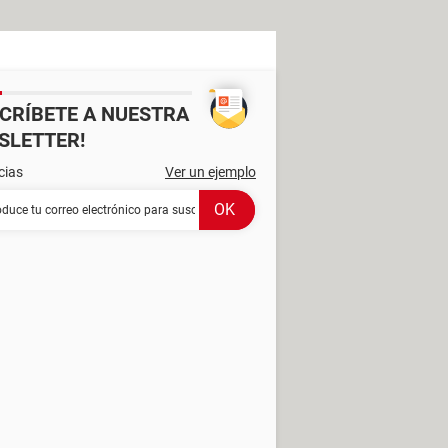
SCRÍBETE A NUESTRA
SLETTER!
cias
Ver un ejemplo