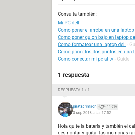
Consulta también:
Mi PC dell
Como poner el arroba en una laptop 
Como poner guion bajo en laptop de
Como formatear una laptop dell
- G
Como poner los dos puntos en una l
Como conectar mi pc al tv
- Guide
1 respuesta
RESPUESTA 1 / 1
piratacrimson
11.636
3 sep 2018 a las 17:52
Hola quite la batería y también el cal
desmontar y quitar las memorias ra