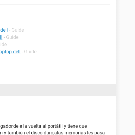
dell
- Guide
ll
- Guide
uide
aptop dell
- Guide
gador,dele la vuelta al portátil y tiene que
m y también el disco duro,alas memorias les pasa