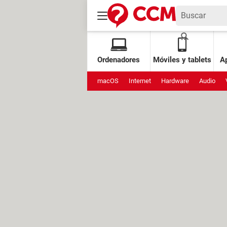
Ordenadores
Móviles y tablets
Ap
macOS
Internet
Hardware
Audio