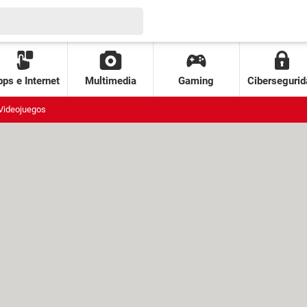
ps e Internet
Multimedia
Gaming
Cibersegurid
Videojuegos