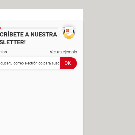
SCRÍBETE A NUESTRA
SLETTER!
cias
Ver un ejemplo