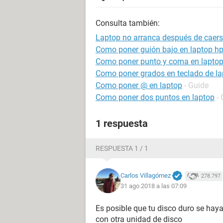
Consulta también:
Laptop no arranca después de caer
Como poner guión bajo en laptop h
Como poner punto y coma en lapto
Como poner grados en teclado de la
Como poner @ en laptop
- Guide
Como poner dos puntos en laptop
-
1 respuesta
RESPUESTA 1 / 1
Carlos Villagómez
278.797
31 ago 2018 a las 07:09
Es posible que tu disco duro se haya
con otra unidad de disco