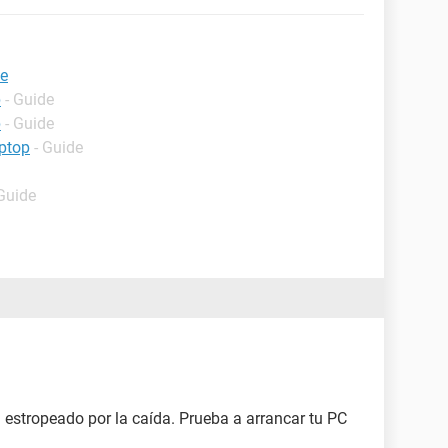
se
p
- Guide
p
- Guide
ptop
- Guide
 Guide
 estropeado por la caída. Prueba a arrancar tu PC