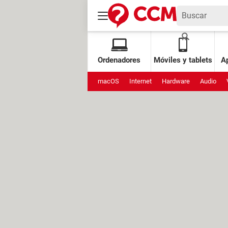
Ordenadores
Móviles y tablets
Ap
macOS
Internet
Hardware
Audio