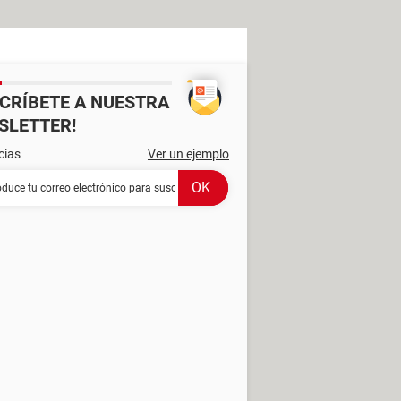
SCRÍBETE A NUESTRA
SLETTER!
cias
Ver un ejemplo