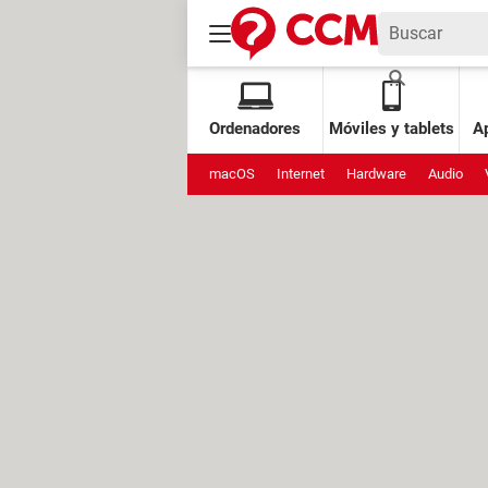
Ordenadores
Móviles y tablets
Ap
macOS
Internet
Hardware
Audio