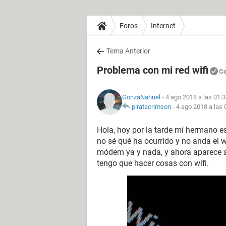
Foros
Internet
Tema Anterior
Problema con mi red wifi
Ce
GonzaNahuel
- 4 ago 2018 a las 01:
piratacrimson
-
4 ago 2018 a las 
Hola, hoy por la tarde mí hermano e
no sé qué ha ocurrido y no anda el wif
módem ya y nada, y ahora aparece a
tengo que hacer cosas con wifi.