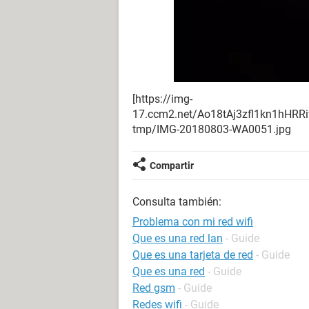
[https://img-
17.ccm2.net/Ao18tAj3zfl1kn1hHR
tmp/IMG-20180803-WA0051.jpg
Compartir
Consulta también:
Problema con mi red wifi
Que es una red lan
- Guide
Que es una tarjeta de red
- Guide
Que es una red
- Guide
Red gsm
- Guide
Redes wifi
- Guide