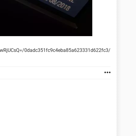
RiwRjUCsQ=/0dadc351fc9c4eba85a623331d622fc3/