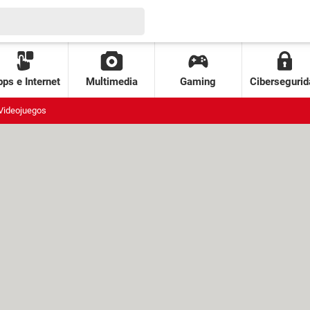
ps e Internet
Multimedia
Gaming
Cibersegurid
Videojuegos