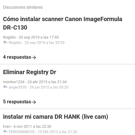
Discusiones similares
Cómo instalar scanner Canon ImageFormula
DR-C130
Rogelio
-
20 sep 2019 a las 17:45
Rogelio
-
23 sep 2019 a las 20:33
4 respuestas
Eliminar Registry Dr
montse1234
-
24 abr 2015 a las 21:34
angie3570
-
26 jun 2015 a las 05:20
5 respuestas
instalar mi camara DR HANK (live cam)
kren
-
6 nov 2011 a las 22:30
FERDINANDVS
-
10 feb 2012 a las 21:26