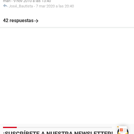
mari
-
9 nov 2010 a las 13:40
José_Bautista
-
7 mar 2020 a las 20:40
42 respuestas
¡SUSCRÍBETE A NUESTRA NEWSLETTER!