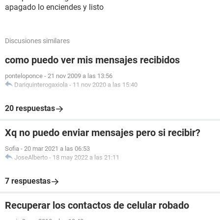
apagado lo enciendes y listo
Discusiones similares
como puedo ver mis mensajes recibidos
ponteloponce
-
21 nov 2009 a las 13:56
Dariquinterogaxiola
-
11 nov 2020 a las 15:40
20 respuestas
Xq no puedo enviar mensajes pero si recibir?
Sofia
-
20 mar 2021 a las 06:53
JoseAlberto
-
18 may 2022 a las 21:11
7 respuestas
Recuperar los contactos de celular robado