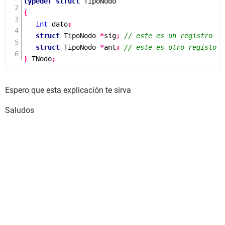
typedef
struct
TipoNodo
{
int
 dato
;
struct
TipoNodo
*
sig
;
// este es un registro
struct
TipoNodo
*
ant
;
// este es otro registo 
}
 TNodo
;
Espero que esta explicación te sirva
Saludos