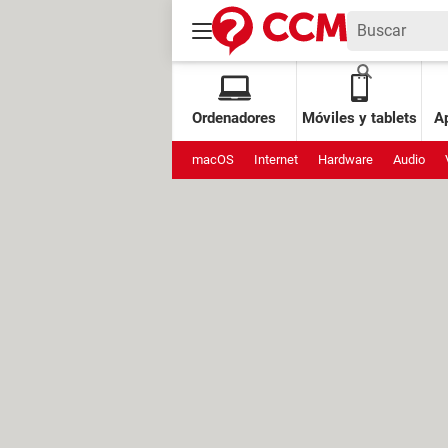
Ordenadores
Móviles y tablets
Ap
macOS
Internet
Hardware
Audio