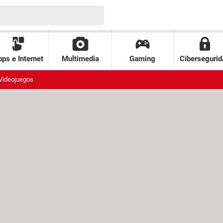
ps e Internet
Multimedia
Gaming
Cibersegurid
Videojuegos