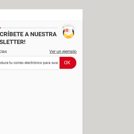
SCRÍBETE A NUESTRA
SLETTER!
cias
Ver un ejemplo