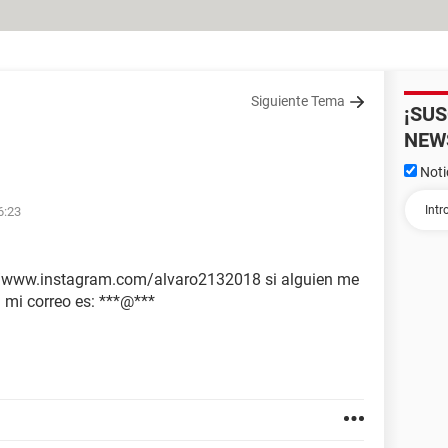
Siguiente Tema
¡SU
NEW
Noti
6:23
s://www.instagram.com/alvaro2132018 si alguien me
 mi correo es: ***@***