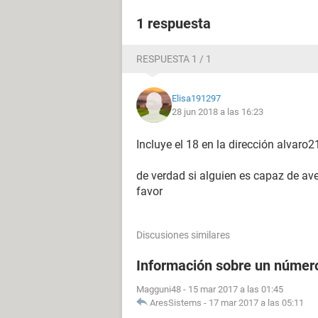
1 respuesta
RESPUESTA 1 / 1
Elisa191297
28 jun 2018 a las 16:23
Incluye el 18 en la dirección alvaro
de verdad si alguien es capaz de ave
favor
Discusiones similares
Información sobre un número
Magguni48
-
15 mar 2017 a las 01:45
AresSistems
-
17 mar 2017 a las 05:11