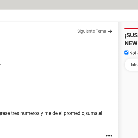
Siguiente Tema
¡SU
NEW
Noti
7
rese tres numeros y me de el promedio,suma,el