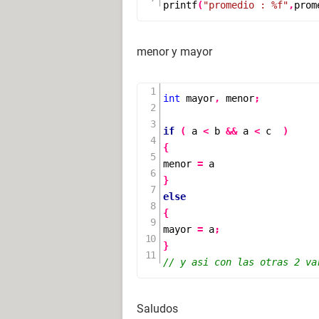
printf
(
"promedio : %f"
,
prom
menor y mayor
int
 mayor
,
 menor
;
if
(
 a 
<
 b 
&&
 a 
<
 c  
)
{
menor 
=
}
else
{
mayor 
=
 a
;
}
// y asi con las otras 2 va
Saludos