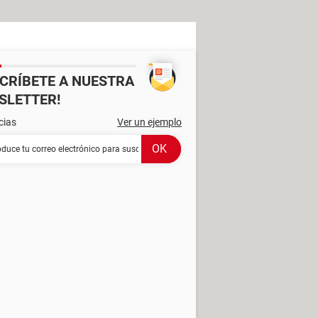
SCRÍBETE A NUESTRA
SLETTER!
cias
Ver un ejemplo