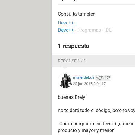
Consulta también:
Devc++
Devc++
- Programas - IDE
1 respuesta
RÉPONSE 1 / 1
misterdekus
127
25 jun 2018 à 04:17
buenas Brely
no te daré todo el código, pero te vo
"Como programo en devc++ ,q me ing
producto y mayor y menor"