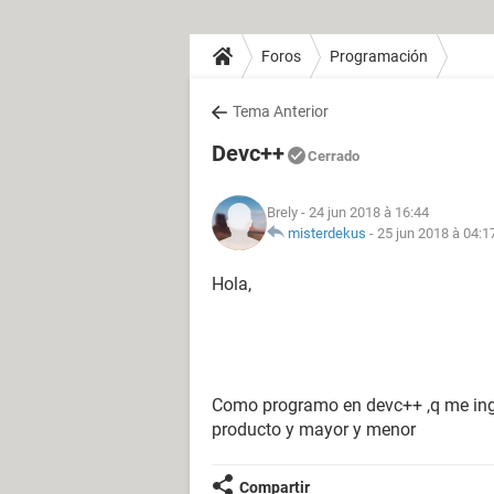
Foros
Programación
Tema Anterior
Devc++
Cerrado
Brely
- 24 jun 2018 à 16:44
misterdekus
-
25 jun 2018 à 04:1
Hola,
Como programo en devc++ ,q me ing
producto y mayor y menor
Compartir