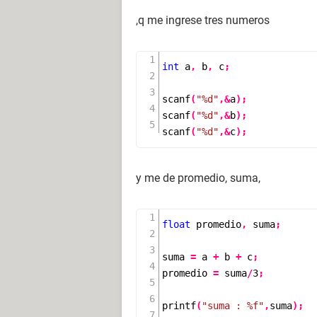
,q me ingrese tres numeros
int
 a
,
 b
,
 c
;
scanf
(
"%d"
,&
a
);
scanf
(
"%d"
,&
b
);
scanf
(
"%d"
,&
c
);
y me de promedio, suma,
float
 promedio
,
 suma
;
suma 
=
 a 
+
 b 
+
 c
;
promedio 
=
 suma
/
3
;
printf
(
"suma : %f"
,
suma
);