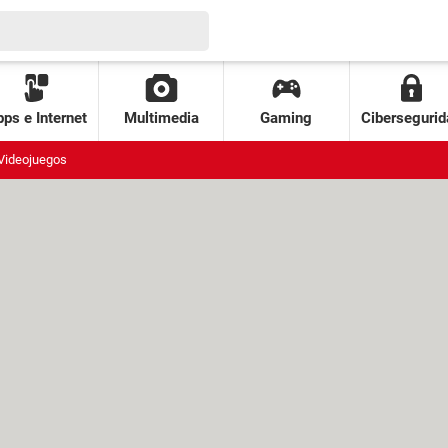
ps e Internet
Multimedia
Gaming
Cibersegurid
Videojuegos