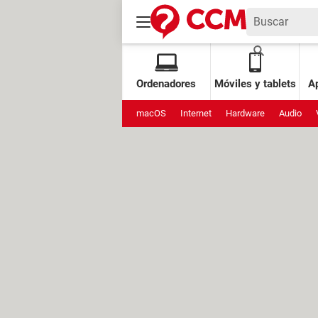
Ordenadores
Móviles y tablets
Ap
macOS
Internet
Hardware
Audio