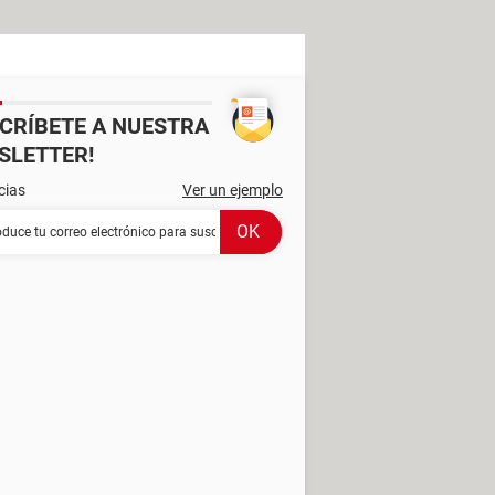
SCRÍBETE A NUESTRA
SLETTER!
cias
Ver un ejemplo