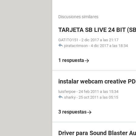
Discusiones similares
TARJETA SB LIVE 24 BIT (
GATITO151
-
2 dic 2017 a las 21:17
piratacrimson
-
4 dic 2017 a las 18:34
1 respuesta
instalar webcam creative PD
luisferpoe
-
24 feb 2011 a las 15:34
sharky
-
25 oct 2011 a las 05:15
3 respuestas
Driver para Sound Blaster 