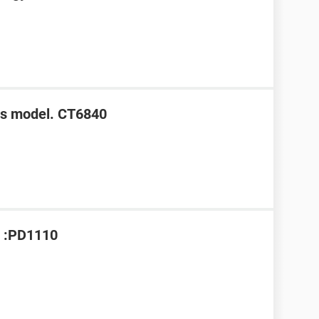
bs model. CT6840
o :PD1110