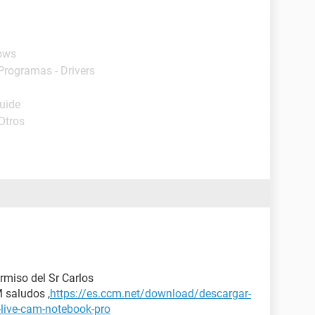
ows
 Programas - Drivers
Guide
Otros
rmiso del Sr Carlos
M saludos ,
https://es.ccm.net/download/descargar-
-live-cam-notebook-pro