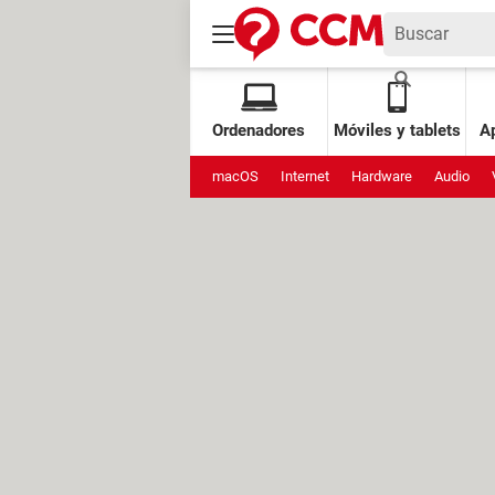
Ordenadores
Móviles y tablets
Ap
macOS
Internet
Hardware
Audio