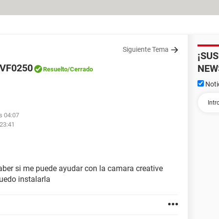
Siguiente Tema
¡SU
e VF0250
NEW
Resuelto
/Cerrado
Noti
s 04:07
 23:41
saber si me puede ayudar con la camara creative
uedo instalarla