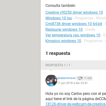
Consulta también:
Creative vf0250 driver windows 10
Windows 10 iso
- Programas - Wind
Cmi8738 driver windows 10 64-bit
-
Restaurar windows 10
- Guide
Ver temperatura cpu windows 10
- 
Kmspico windows 10
- Programas - 
1 respuesta
RESPUESTA 1 / 1
piratacrimson
11.636
11 jun 2018 a las 23:41
Hola yo no soy Carlos pero con el pe
aquí tiene el link de la página deCC
18126-driver-de-webcam-de-creative