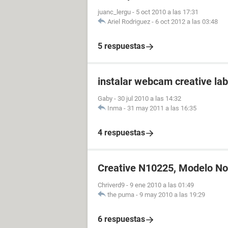
juanc_lergu
-
5 oct 2010 a las 17:31
Ariel Rodriguez
-
6 oct 2012 a las 03:48
5 respuestas
instalar webcam creative la
Gaby
-
30 jul 2010 a las 14:32
Inma
-
31 may 2011 a las 16:35
4 respuestas
Creative N10225, Modelo N
Chriverd9
-
9 ene 2010 a las 01:49
the puma
-
9 may 2010 a las 19:29
6 respuestas