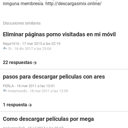
ninguna membresía. http://descargasmix.online/
Discusiones similares
Eliminar páginas porno visitadas en mi móvil
Naya1616
-
17 mar 2015 a las 02:19
Si
-
18 dic 2017 a las 23:04
22 respuestas
pasos para descargar peliculas con ares
PERLA
-
18 mar 2011 a las 10:01
trotamundo
-
18 mar 2011 a las 12:09
1 respuesta
Como descargar películas por mega