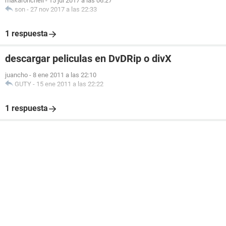
makaroncheli
-
15 jul 2017 a las 06:27
son
-
27 nov 2017 a las 22:33
1 respuesta
descargar peliculas en DvDRip o divX
juancho
-
8 ene 2011 a las 22:10
GUTY
-
15 ene 2011 a las 22:22
1 respuesta