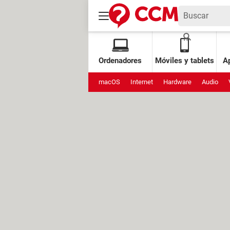
Ordenadores
Móviles y tablets
Ap
macOS
Internet
Hardware
Audio