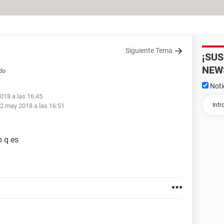
Siguiente Tema
¡SU
NEW
do
Noti
018 a las 16:45
2 may 2018 a las 16:51
o q es