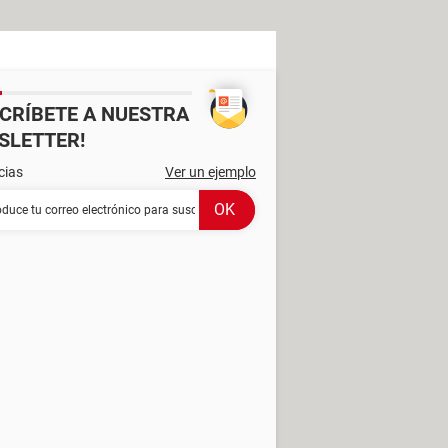
SCRÍBETE A NUESTRA
SLETTER!
cias
Ver un ejemplo