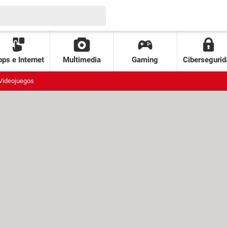
ps e Internet
Multimedia
Gaming
Cibersegurid
Videojuegos