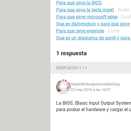
Para qué sirve la BIOS
Para que sirve la tecla insert
- Guide
Para que sirve microsoft edge
- Guid
Que es dailymotion y para que sirve
Para que sirve evernote
- Guide
Que es un diagrama de gantt y para 
1 respuesta
RESPUESTA 1 / 1
AlejandroSergioGonzalezGaig
22 may 2018 a las 16:51
La BIOS, (Basic Input Output System)
para probar el hardware y cargar el 