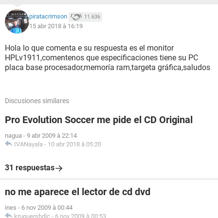
piratacrimson
11.636
15 abr 2018 à 16:19
Hola lo que comenta e su respuesta es el monitor
HPLv1911,comentenos que especificaciones tiene su PC
placa base procesador,memoría ram,targeta gráfica,saludos
Discusiones similares
Pro Evolution Soccer me pide el CD Original
nagua
-
9 abr 2009 à 22:14
IVANayala
-
10 abr 2018 à 05:20
31 respuestas
no me aparece el lector de cd dvd
ines
-
6 nov 2009 à 00:44
kruguershdic
-
6 nov 2009 à 00:53