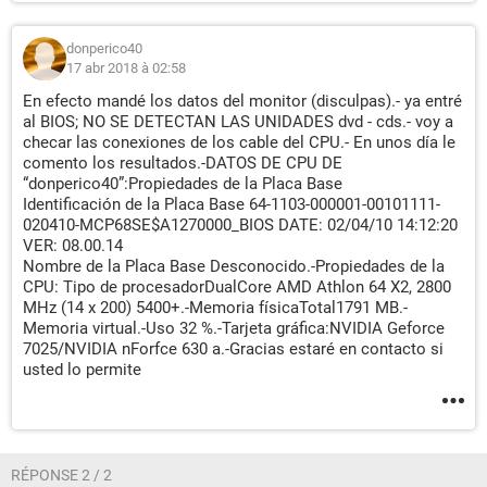
donperico40
17 abr 2018 à 02:58
En efecto mandé los datos del monitor (disculpas).- ya entré
al BIOS; NO SE DETECTAN LAS UNIDADES dvd - cds.- voy a
checar las conexiones de los cable del CPU.- En unos día le
comento los resultados.-DATOS DE CPU DE
“donperico40”:Propiedades de la Placa Base
Identificación de la Placa Base 64-1103-000001-00101111-
020410-MCP68SE$A1270000_BIOS DATE: 02/04/10 14:12:20
VER: 08.00.14
Nombre de la Placa Base Desconocido.-Propiedades de la
CPU: Tipo de procesadorDualCore AMD Athlon 64 X2, 2800
MHz (14 x 200) 5400+.-Memoria físicaTotal1791 MB.-
Memoria virtual.-Uso 32 %.-Tarjeta gráfica:NVIDIA Geforce
7025/NVIDIA nForfce 630 a.-Gracias estaré en contacto si
usted lo permite
RÉPONSE 2 / 2