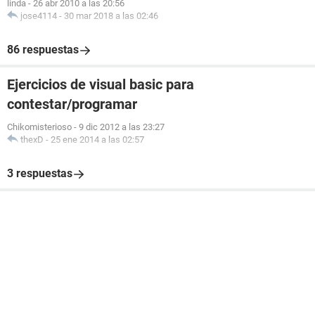
linda
-
26 abr 2010 a las 20:56
jose4114
-
30 mar 2018 a las 02:46
86 respuestas
Ejercicios de visual basic para
contestar/programar
Chikomisterioso
-
9 dic 2012 a las 23:27
thexD
-
25 ene 2014 a las 02:57
3 respuestas