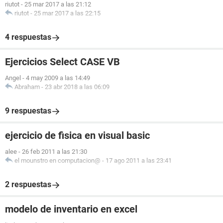
riutot
-
25 mar 2017 a las 21:12
riutot
-
25 mar 2017 a las 22:15
4 respuestas
Ejercicios Select CASE VB
Angel
-
4 may 2009 a las 14:49
Abraham
-
23 abr 2018 a las 06:09
9 respuestas
ejercicio de fisica en visual basic
alee
-
26 feb 2011 a las 21:30
el mounstro en computacion@
-
17 ago 2011 a las 23:41
2 respuestas
modelo de inventario en excel