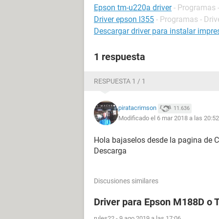
Epson tm-u220a driver
- Programas -
Driver epson l355
- Programas - Driv
Descargar driver para instalar impr
1 respuesta
RESPUESTA 1 / 1
piratacrimson
11.636
Modificado el 6 mar 2018 a las 20:52
Hola bajaselos desde la pagina de
Descarga
Discusiones similares
Driver para Epson M188D o
rules22
-
9 ago 2019 a las 17:06