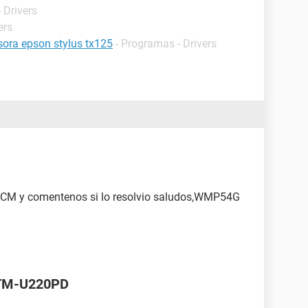
 Drivers
ers
esora epson stylus tx125
- Programas - Drivers
 CCM y comentenos si lo resolvio saludos,WMP54G
 TM-U220PD