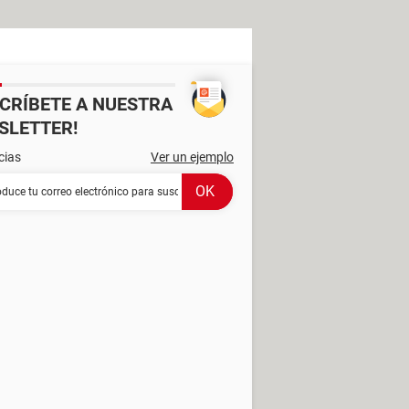
SCRÍBETE A NUESTRA
SLETTER!
cias
Ver un ejemplo