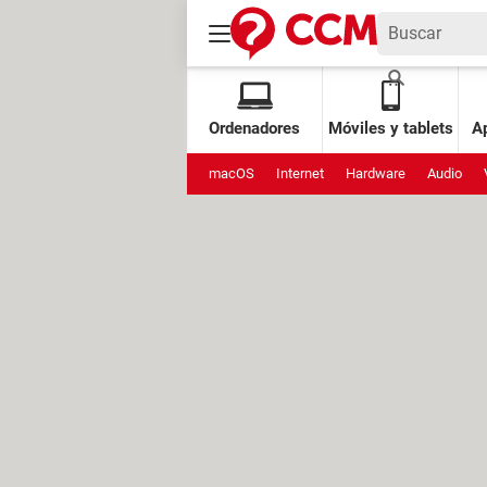
Ordenadores
Móviles y tablets
Ap
macOS
Internet
Hardware
Audio