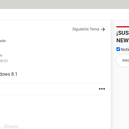
Siguiente Tema
¡SU
NEW
ado
Noti
06
20:51
dows 8.1
- Drivers