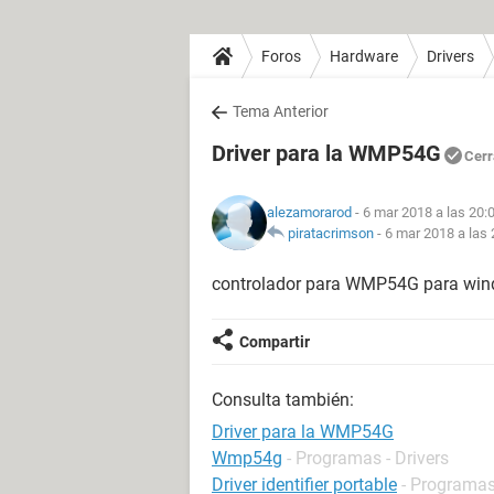
Foros
Hardware
Drivers
Tema Anterior
Driver para la WMP54G
Cerr
alezamorarod
- 6 mar 2018 a las 20:
piratacrimson
-
6 mar 2018 a las 
controlador para WMP54G para win
Compartir
Consulta también:
Driver para la WMP54G
Wmp54g
- Programas - Drivers
Driver identifier portable
- Programas 