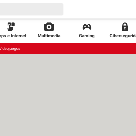
ps e Internet
Multimedia
Gaming
Cibersegurid
Videojuegos