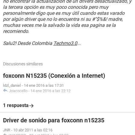
no encontrar la actualización de un drivers desactualizado, y
la tercera opción es muy poco conocida pero muy
personalmente digo que es muy útil cuando estas varado
por algún driver que no lo encuentra ni su #"$%&! madre,
muchas veces me la salvado la vida esa pagina se la
recomiendo.
Salu2! Desde Colombia
Techmo3.0
...
Discusiones similares
foxconn N15235 (Conexión a Internet)
ldzl_daniel
-
14 ene 2016 a las 17:31
Joacocello
-
14 ene 2016 a las 22:12
1 respuesta
Driver de sonido para foxconn n15235
JNR
-
10 abr 2011 a las 02:16