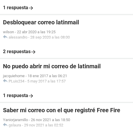
1 respuesta
Desbloquear correo latinmail
wilson
-
22 abr 2020 a las 19:25
alessandro
-
28 sep 2020 a las 08:00
2 respuestas
No puedo abrir mi correo de latinmail
jacquiehome
-
18 ene 2017 a las 06:21
PLuis234
-
5 may 2017 a las 17:57
1 respuesta
Saber mi correo con el que registré Free Fire
Yaniorjaramillo
-
26 nov 2021 a las 18:50
gslaura
-
29 nov 2021 a las 02:52