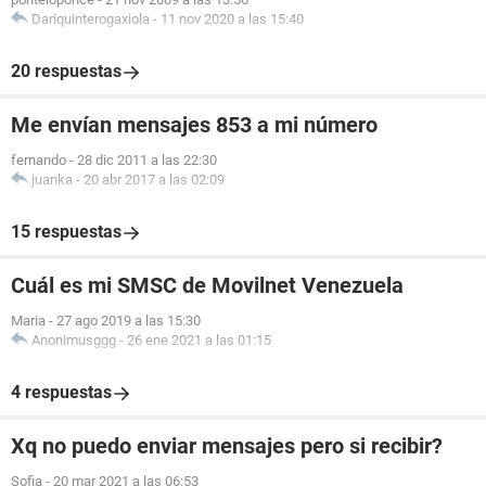
Dariquinterogaxiola
-
11 nov 2020 a las 15:40
20 respuestas
Me envían mensajes 853 a mi número
fernando
-
28 dic 2011 a las 22:30
juanka
-
20 abr 2017 a las 02:09
15 respuestas
Cuál es mi SMSC de Movilnet Venezuela
Maria
-
27 ago 2019 a las 15:30
Anonimusggg
-
26 ene 2021 a las 01:15
4 respuestas
Xq no puedo enviar mensajes pero si recibir?
Sofia
-
20 mar 2021 a las 06:53