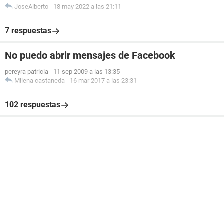
JoseAlberto
-
18 may 2022 a las 21:11
7 respuestas
No puedo abrir mensajes de Facebook
pereyra patricia
-
11 sep 2009 a las 13:35
Milena castaneda
-
16 mar 2017 a las 23:31
102 respuestas