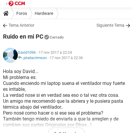
Foros
Hardware
Tema Anterior
Siguiente Tema
Ruido en mi PC
Cerrado
David1096
- 17 nov 2017 à 22:24
piratacrimson
-
17 nov 2017 à 22:36
Hola soy David...
Mi problema es:
Cuando enciendo mi laptop suena el ventilador muy fuerte
es irritable,
La verdad nose si en verdad sea eso o tal vez otra cosa.
Un amigo me recomendó que la abriera y le pusiera pasta
térmica abajo del ventilador..
Pero nosé como hacer o si ese sea el problema?
También tengo miedo de enviarla a que la arreglen y de
cambien sus partes Originales por Otras...!
No sé que ¡hacer!