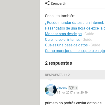
Compartir
Consulta también:
¿Puedo mandar datos a un internet,
Pasar datos de una hoja de excel a
Mandar sms desde pc
- Guide
Quien creo el internet
- Guide
Que es una base de datos
- Guide
Como manejar un helicoptero en gta
2 respuestas
RESPUESTA 1 / 2
aludena
8
15 nov 2017 a las 20:49
primero no podrás enviar datos de u