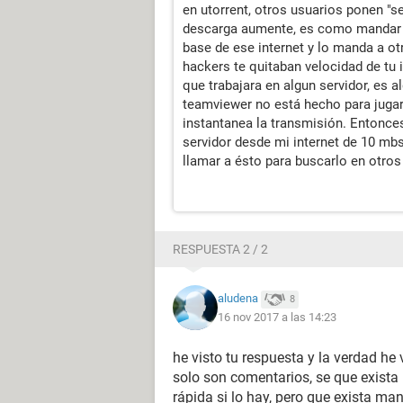
en utorrent, otros usuarios ponen "s
descarga aumente, es como mandar in
base de ese internet y lo manda a ot
hackers te quitaban velocidad de tu
que trabajara en algun servidor, es 
teamviewer no está hecho para jugar 
instantanea la transmisión. Entonce
servidor desde mi internet de 10 mb
llamar a ésto para buscarlo en otros
RESPUESTA 2 / 2
aludena
8
16 nov 2017 a las 14:23
he visto tu respuesta y la verdad h
solo son comentarios, se que exist
rápida si lo hay, pero que exista ma