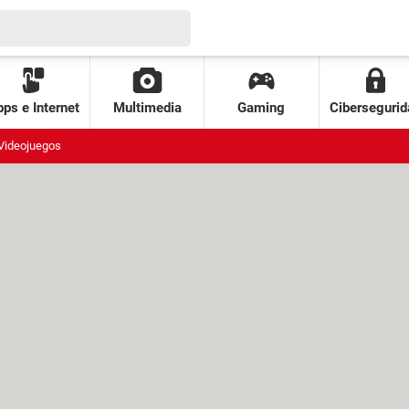
ps e Internet
Multimedia
Gaming
Cibersegurid
Videojuegos