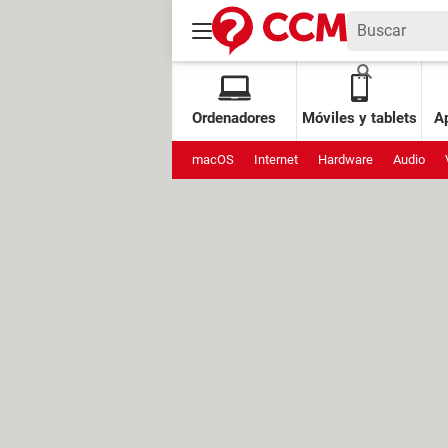
Ordenadores
Móviles y tablets
Ap
macOS
Internet
Hardware
Audio