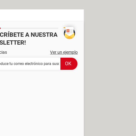
SCRÍBETE A NUESTRA
SLETTER!
cias
Ver un ejemplo