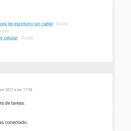
a de escritorio sin cable
- Guide
Guide
i celular
- Guide
nov 2017 a las 17:38
ra de tareas:
tas conectado.