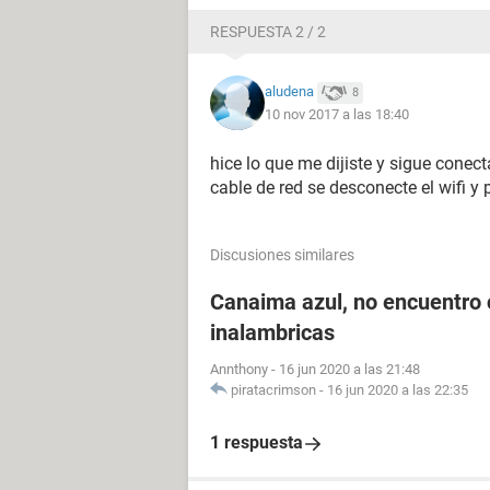
RESPUESTA 2 / 2
aludena
8
10 nov 2017 a las 18:40
hice lo que me dijiste y sigue conect
cable de red se desconecte el wifi y p
Discusiones similares
Canaima azul, no encuentro 
inalambricas
Annthony
-
16 jun 2020 a las 21:48
piratacrimson
-
16 jun 2020 a las 22:35
1 respuesta