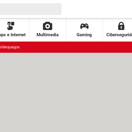
ps e Internet
Multimedia
Gaming
Cibersegurid
Videojuegos