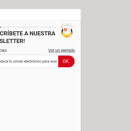
SCRÍBETE A NUESTRA
SLETTER!
cias
Ver un ejemplo