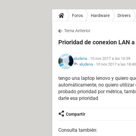
Foros
Hardware
Drivers
Tema Anterior
Prioridad de conexion LAN a
aludena
- 10 nov 2017 a las 16:59
aludena
-
10 nov 2017 a las 18:40
tengo una laptop lenovo y quiero q
automáticamente, no quiero utilizar
probado prioridad por métrica, tambi
darle esa prioridad.
Compartir
Consulta también: