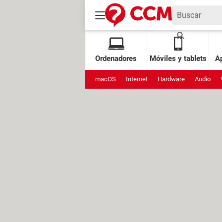
Ordenadores
Móviles y tablets
Ap
macOS
Internet
Hardware
Audio