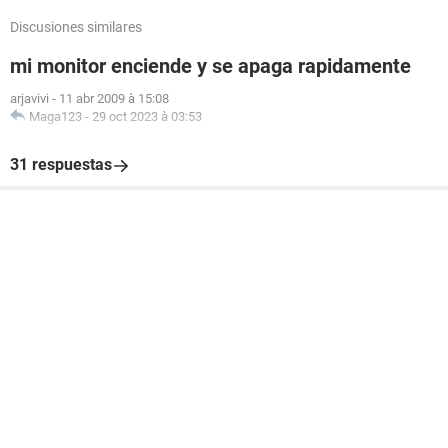
Discusiones similares
mi monitor enciende y se apaga rapidamente
arjavivi
-
11 abr 2009 à 15:08
Maga123
-
29 oct 2023 à 03:53
31 respuestas