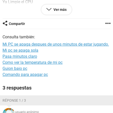
Ya Limpie el CPU
Lo limpio normalmente de puro polvo superficial,
Ver más
obviamente me encargo de dejar muy limpios los abanicos.
No tengo Virus
Compartir
Lo digo 100% seguro porque acabo de formatear la PC
Consulta también:
Ya intsale los Drivers de mi Tarjeta Grafica
Tengo una Nvidia GTS 450, no es lo mejor del mundo pero
Mi PC se apaga despues de unos minutos de estar jugando.
me funciona bien. (tampoco se sobrecalineta)
Mi pc se apaga sola
Pasa minutos claro
Como ver la temperatura de mi pc
Guion bajo pc
Comando para apagar pc
3 respuestas
RÉPONSE 1 / 3
usuario anónimo