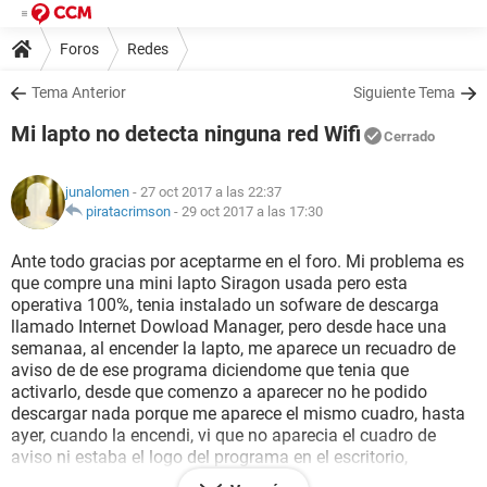
Foros
Redes
Tema Anterior
Siguiente Tema
Mi lapto no detecta ninguna red Wifi
Cerrado
junalomen
- 27 oct 2017 a las 22:37
piratacrimson
-
29 oct 2017 a las 17:30
Ante todo gracias por aceptarme en el foro. Mi problema es
que compre una mini lapto Siragon usada pero esta
operativa 100%, tenia instalado un sofware de descarga
llamado Internet Dowload Manager, pero desde hace una
semanaa, al encender la lapto, me aparece un recuadro de
aviso de de ese programa diciendome que tenia que
activarlo, desde que comenzo a aparecer no he podido
descargar nada porque me aparece el mismo cuadro, hasta
ayer, cuando la encendi, vi que no aparecia el cuadro de
aviso ni estaba el logo del programa en el escritorio,
sorpresa para mi que cuando intento conectarme por WiFi