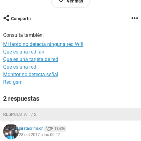
Ver más
me dice que no hay redes disponibles, conecto el cable LAN
y me conecto. Mi pregunta es: ¿Por que la lapto no detecta
ninguna red si por la zona hay 3 0 4 redes disponibles?. Yo
Compartir
averigue algo y pregunnte a un vecino que medio entiende
de esto y chequeo todo y nada. Espero que Uds tengan la
Consulta también:
solucion o por lo menos me digan como resolverlo, gracias.
Mi lapto no detecta ninguna red Wifi
Que es una red lan
Que es una tarjeta de red
Que es una red
Monitor no detecta señal
Red gsm
2 respuestas
RESPUESTA 1 / 2
piratacrimson
11.636
28 oct 2017 a las 00:22