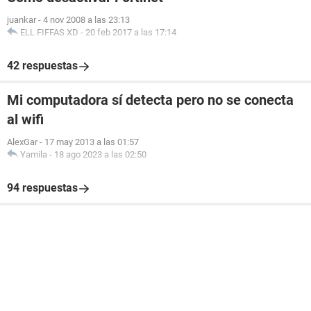
juankar
-
4 nov 2008 a las 23:13
ELL FIFFAS XD
-
20 feb 2017 a las 17:14
42 respuestas
Mi computadora sí detecta pero no se conecta
al wifi
AlexGar
-
17 may 2013 a las 01:57
Yamila
-
18 ago 2023 a las 02:50
94 respuestas