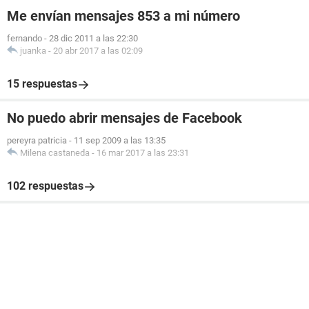
Me envían mensajes 853 a mi número
fernando
-
28 dic 2011 a las 22:30
juanka
-
20 abr 2017 a las 02:09
15 respuestas
No puedo abrir mensajes de Facebook
pereyra patricia
-
11 sep 2009 a las 13:35
Milena castaneda
-
16 mar 2017 a las 23:31
102 respuestas