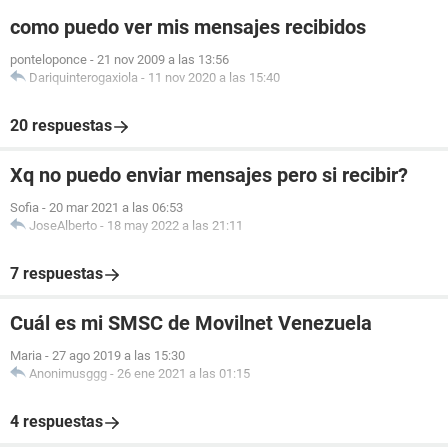
como puedo ver mis mensajes recibidos
ponteloponce
-
21 nov 2009 a las 13:56
Dariquinterogaxiola
-
11 nov 2020 a las 15:40
20 respuestas
Xq no puedo enviar mensajes pero si recibir?
Sofia
-
20 mar 2021 a las 06:53
JoseAlberto
-
18 may 2022 a las 21:11
7 respuestas
Cuál es mi SMSC de Movilnet Venezuela
Maria
-
27 ago 2019 a las 15:30
Anonimusggg
-
26 ene 2021 a las 01:15
4 respuestas