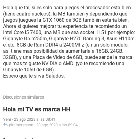
Hola que tal, si es solo para juegos el procesador esta bien
(tiene cuatro núcleos), la MB también y dependiendo que
juegos juegues la GTX 1060 de 3GB también estaría bien.
Ahora si quieres mejorar tu experiencia te recomiendo un
Intel Core I5 7400, una MB que sea socket 1151 por ejemplo:
Gigabyte Ga-b250m, Gigabyte H270 Gaming 3, Asus H110m-
e, etc. 8GB de Ram DDR4 a 2400Mhz (en un solo modulo,
así tiene mas posibilidad de aumentarla a 16GB, 24GB,
32GB), y una Placa de Vídeo de 6GB, puede ser de la marca
que mas te guste NVIDIA o AMD. (yo te recomiendo una
Gibabyte 1060 de 6GB).
Espero que te sirva Saludos.
Discusiones similares
Hola mi TV es marca HH
Yeni
-
23 ago 2023 a las 08:41
piratacrimson
-
23 ago 2023 a las 09:04