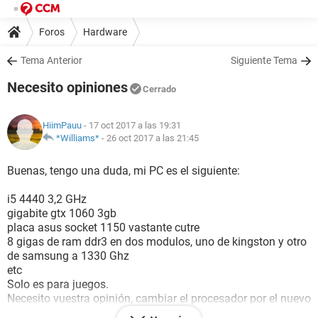
Foros
Hardware
Tema Anterior
Siguiente Tema
Necesito opiniones
Cerrado
HiimPauu
- 17 oct 2017 a las 19:31
*Williams*
-
26 oct 2017 a las 21:45
Buenas, tengo una duda, mi PC es el siguiente:
i5 4440 3,2 GHz
gigabite gtx 1060 3gb
placa asus socket 1150 vastante cutre
8 gigas de ram ddr3 en dos modulos, uno de kingston y otro
de samsung a 1330 Ghz
etc
Solo es para juegos.
Necesito vuestra opinión, cambiar el procesador por el nuevo
i5 8600k con nueva placa y nueva ram o cambiar solo la