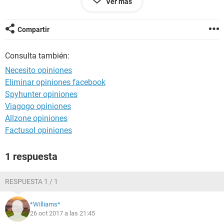
Ver más
ram.
Mi problema es que los 3 gb de vram no son suficientes y
me da bajones. Que debería hacer?
Compartir
Consulta también:
Necesito opiniones
Eliminar opiniones facebook
Spyhunter opiniones
Viagogo opiniones
Allzone opiniones
Factusol opiniones
1 respuesta
RESPUESTA 1 / 1
*Williams*
26 oct 2017 a las 21:45