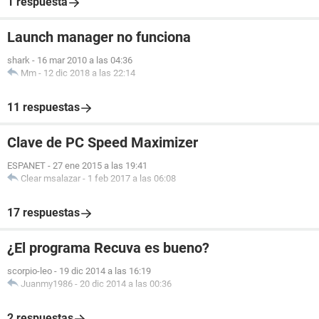
1 respuesta
Launch manager no funciona
shark
-
16 mar 2010 a las 04:36
Mm
-
12 dic 2018 a las 22:14
11 respuestas
Clave de PC Speed Maximizer
ESPANET
-
27 ene 2015 a las 19:41
Clear msalazar
-
1 feb 2017 a las 06:08
17 respuestas
¿El programa Recuva es bueno?
scorpio-leo
-
19 dic 2014 a las 16:19
Juanmy1986
-
20 dic 2014 a las 00:36
2 respuestas