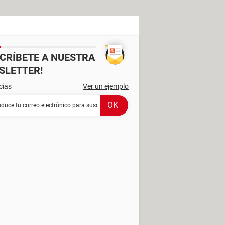
SCRÍBETE A NUESTRA
SLETTER!
cias
Ver un ejemplo