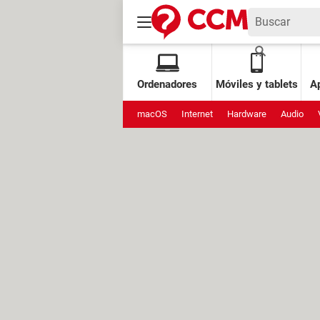
Ordenadores
Móviles y tablets
Ap
macOS
Internet
Hardware
Audio