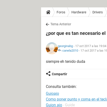
Foros
Hardware
Drivers
Tema Anterior
¿por que es tan necesario el
georginabg
- 17 oct 2017 a las 19:04
canela2010
-
17 oct 2017 a las 1
siempre eh tenido duda
Compartir
Consulta también:
Guioajo
Como poner punto y coma en el tec
Guion ajo
- Guide