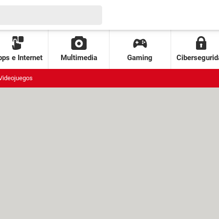
ps e Internet
Multimedia
Gaming
Cibersegurid
Videojuegos