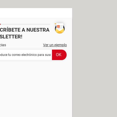
SCRÍBETE A NUESTRA
SLETTER!
cias
Ver un ejemplo