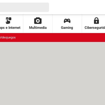
ps e Internet
Multimedia
Gaming
Cibersegurid
Videojuegos