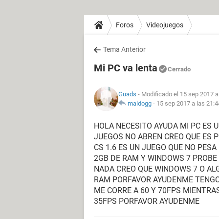
Foros
Videojuegos
Tema Anterior
Mi PC va lenta
Cerrado
Guads
- Modificado el 15 sep 2017 a
maldogg
-
15 sep 2017 a las 21:4
HOLA NECESITO AYUDA MI PC ES
JUEGOS NO ABREN CREO QUE ES P
CS 1.6 ES UN JUEGO QUE NO PES
2GB DE RAM Y WINDOWS 7 PROBE
NADA CREO QUE WINDOWS 7 O AL
RAM PORFAVOR AYUDENME TENGO U
ME CORRE A 60 Y 70FPS MIENTRA
35FPS PORFAVOR AYUDENME