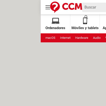
Ordenadores
Móviles y tablets
Ap
macOS
Internet
Hardware
Audio