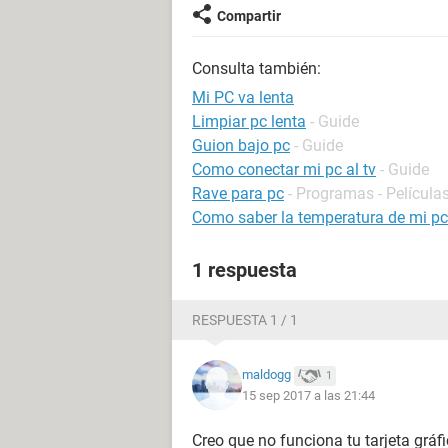
Compartir
Consulta también:
Mi PC va lenta
Limpiar pc lenta
- Guide
Guion bajo pc
- Guide
Como conectar mi pc al tv
- Guide
Rave para pc
- Programas - Películas
Como saber la temperatura de mi pc
1 respuesta
RESPUESTA 1 / 1
maldogg
1
15 sep 2017 a las 21:44
Creo que no funciona tu tarjeta gráf