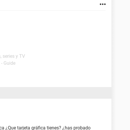
, series y TV
- Guide
ica ¿Que tarjeta gráfica tienes? ¿has probado